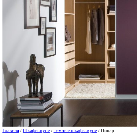
Главная
/
Шкафы-купе
/
Темные шкафы-купе
/ Пикар