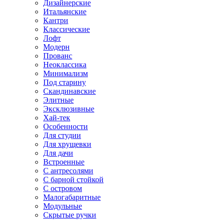
Дизайнерские
Итальянские
Кантри
Классические
Лофт
Модерн
Прованс
Неоклассика
Минимализм
Под старину
Скандинавские
Элитные
Эксклюзивные
Хай-тек
Особенности
Для студии
Для хрущевки
Для дачи
Встроенные
С антресолями
С барной стойкой
С островом
Малогабаритные
Модульные
Скрытые ручки