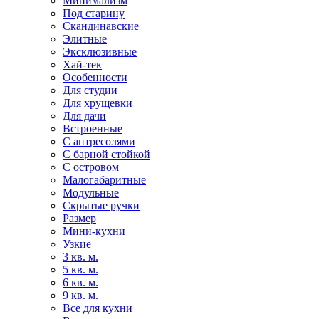
Минимализм
Под старину
Скандинавские
Элитные
Эксклюзивные
Хай-тек
Особенности
Для студии
Для хрущевки
Для дачи
Встроенные
С антресолями
С барной стойкой
С островом
Малогабаритные
Модульные
Скрытые ручки
Размер
Мини-кухни
Узкие
3 кв. м.
5 кв. м.
6 кв. м.
9 кв. м.
Все для кухни