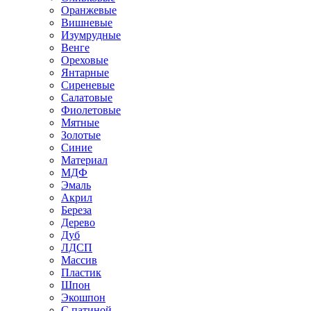
Оранжевые
Вишневые
Изумрудные
Венге
Ореховые
Янтарные
Сиреневые
Салатовые
Фиолетовые
Мятные
Золотые
Синие
Материал
МДФ
Эмаль
Акрил
Береза
Дерево
Дуб
ЛДСП
Массив
Пластик
Шпон
Экошпон
С патиной