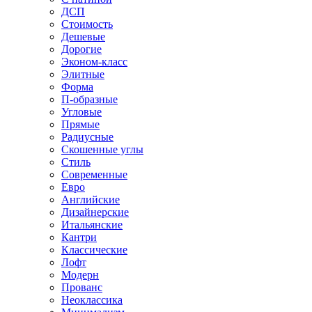
ДСП
Стоимость
Дешевые
Дорогие
Эконом-класс
Элитные
Форма
П-образные
Угловые
Прямые
Радиусные
Скошенные углы
Стиль
Современные
Евро
Английские
Дизайнерские
Итальянские
Кантри
Классические
Лофт
Модерн
Прованс
Неоклассика