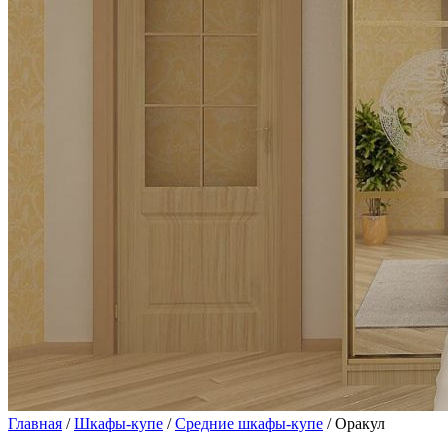
Главная
/
Шкафы-купе
/
Средние шкафы-купе
/ Оракул