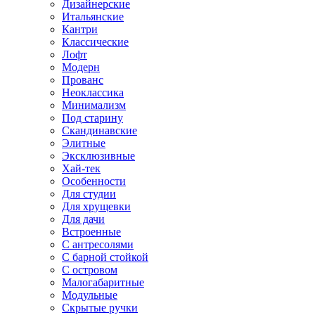
Дизайнерские
Итальянские
Кантри
Классические
Лофт
Модерн
Прованс
Неоклассика
Минимализм
Под старину
Скандинавские
Элитные
Эксклюзивные
Хай-тек
Особенности
Для студии
Для хрущевки
Для дачи
Встроенные
С антресолями
С барной стойкой
С островом
Малогабаритные
Модульные
Скрытые ручки