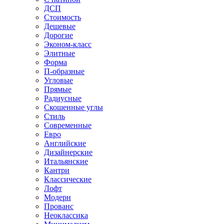
ДСП
Стоимость
Дешевые
Дорогие
Эконом-класс
Элитные
Форма
П-образные
Угловые
Прямые
Радиусные
Скошенные углы
Стиль
Современные
Евро
Английские
Дизайнерские
Итальянские
Кантри
Классические
Лофт
Модерн
Прованс
Неоклассика