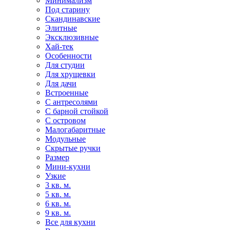
Минимализм
Под старину
Скандинавские
Элитные
Эксклюзивные
Хай-тек
Особенности
Для студии
Для хрущевки
Для дачи
Встроенные
С антресолями
С барной стойкой
С островом
Малогабаритные
Модульные
Скрытые ручки
Размер
Мини-кухни
Узкие
3 кв. м.
5 кв. м.
6 кв. м.
9 кв. м.
Все для кухни