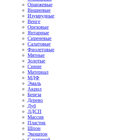
Оранжевые
Вишневые
Изумрудные
Венге
Ореховые
Янтарные
Сиреневые
Салатовые
Фиолетовые
Мятные
Золотые
Синие
Материал
МДФ
Эмаль
Акрил
Береза
Дерево
Дуб
ЛДСП
Массив
Пластик
Шпон
Экошпон
С патиной