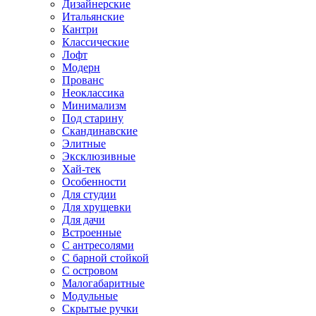
Дизайнерские
Итальянские
Кантри
Классические
Лофт
Модерн
Прованс
Неоклассика
Минимализм
Под старину
Скандинавские
Элитные
Эксклюзивные
Хай-тек
Особенности
Для студии
Для хрущевки
Для дачи
Встроенные
С антресолями
С барной стойкой
С островом
Малогабаритные
Модульные
Скрытые ручки