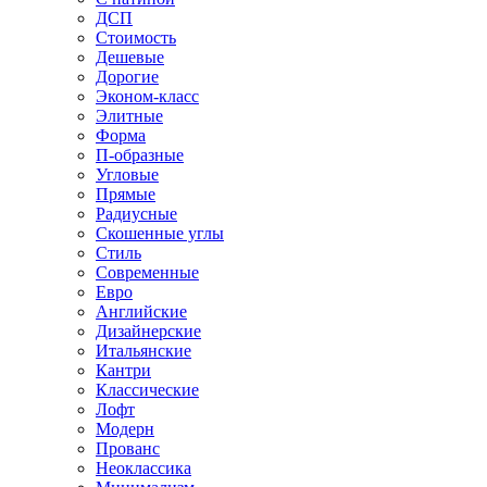
ДСП
Стоимость
Дешевые
Дорогие
Эконом-класс
Элитные
Форма
П-образные
Угловые
Прямые
Радиусные
Скошенные углы
Стиль
Современные
Евро
Английские
Дизайнерские
Итальянские
Кантри
Классические
Лофт
Модерн
Прованс
Неоклассика