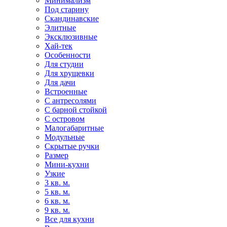
Минимализм
Под старину
Скандинавские
Элитные
Эксклюзивные
Хай-тек
Особенности
Для студии
Для хрущевки
Для дачи
Встроенные
С антресолями
С барной стойкой
С островом
Малогабаритные
Модульные
Скрытые ручки
Размер
Мини-кухни
Узкие
3 кв. м.
5 кв. м.
6 кв. м.
9 кв. м.
Все для кухни