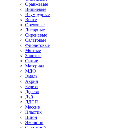
Оранжевые
Вишневые
Изумрудные
Венге
Ореховые
Янтарные
Сиреневые
Салатовые
Фиолетовые
Мятные
Золотые
Синие
Материал
МДФ
Эмаль
Акрил
Береза
Дерево
Дуб
ЛДСП
Массив
Пластик
Шпон
Экошпон
С патиной