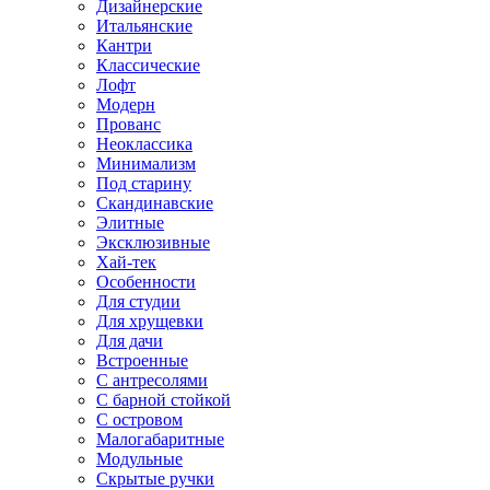
Дизайнерские
Итальянские
Кантри
Классические
Лофт
Модерн
Прованс
Неоклассика
Минимализм
Под старину
Скандинавские
Элитные
Эксклюзивные
Хай-тек
Особенности
Для студии
Для хрущевки
Для дачи
Встроенные
С антресолями
С барной стойкой
С островом
Малогабаритные
Модульные
Скрытые ручки