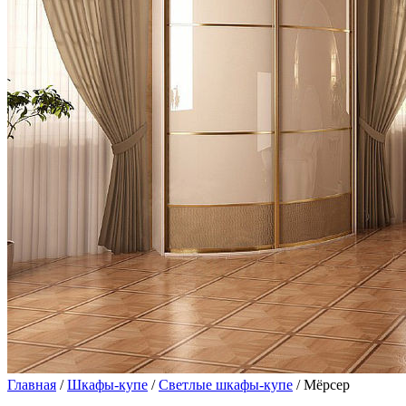
Главная
/
Шкафы-купе
/
Светлые шкафы-купе
/ Мёрсер