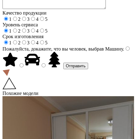
Качество продукции
1
2
3
4
5
Уровень сервиса
1
2
3
4
5
Срок изготовления
1
2
3
4
5
Пожалуйста, докажите, что вы человек, выбрав
Машину
.
Похожие модели