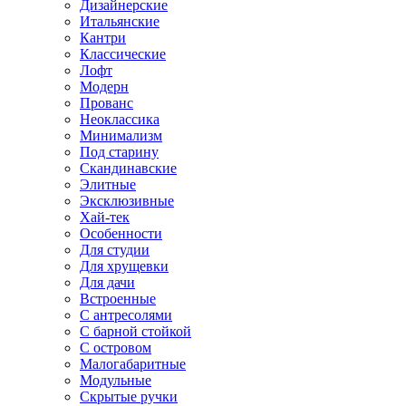
Дизайнерские
Итальянские
Кантри
Классические
Лофт
Модерн
Прованс
Неоклассика
Минимализм
Под старину
Скандинавские
Элитные
Эксклюзивные
Хай-тек
Особенности
Для студии
Для хрущевки
Для дачи
Встроенные
С антресолями
С барной стойкой
С островом
Малогабаритные
Модульные
Скрытые ручки