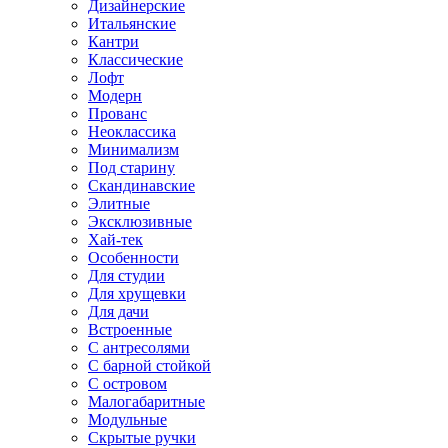
Дизайнерские
Итальянские
Кантри
Классические
Лофт
Модерн
Прованс
Неоклассика
Минимализм
Под старину
Скандинавские
Элитные
Эксклюзивные
Хай-тек
Особенности
Для студии
Для хрущевки
Для дачи
Встроенные
С антресолями
С барной стойкой
С островом
Малогабаритные
Модульные
Скрытые ручки