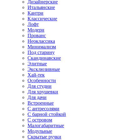
Дизайнерские
Итальянские
Кантри
Классические
Лофт
Модерн
Прованс
Неоклассика
Минимализм
Под старину
Скандинавские
Элитные
Эксклюзивные
Хай-тек
Особенности
Для студии
Для хрущевки
Для дачи
Встроенные
С антресолями
С барной стойкой
С островом
Малогабаритные
Модульные
Скрытые ручки