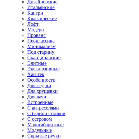
Дизайнерские
Итальянские
Кантри
Классические
Лофт
Модерн
Прованс
Неоклассика
Минимализм
Под старину
Скандинавские
Элитные
Эксклюзивные
Хай-тек
Особенности
Для студии
Для хрущевки
Для дачи
Встроенные
С антресолями
С барной стойкой
С островом
Малогабаритные
Модульные
Скрытые ручки