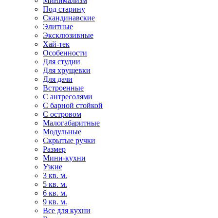
Минимализм
Под старину
Скандинавские
Элитные
Эксклюзивные
Хай-тек
Особенности
Для студии
Для хрущевки
Для дачи
Встроенные
С антресолями
С барной стойкой
С островом
Малогабаритные
Модульные
Скрытые ручки
Размер
Мини-кухни
Узкие
3 кв. м.
5 кв. м.
6 кв. м.
9 кв. м.
Все для кухни