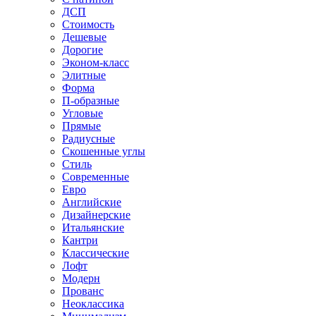
ДСП
Стоимость
Дешевые
Дорогие
Эконом-класс
Элитные
Форма
П-образные
Угловые
Прямые
Радиусные
Скошенные углы
Стиль
Современные
Евро
Английские
Дизайнерские
Итальянские
Кантри
Классические
Лофт
Модерн
Прованс
Неоклассика