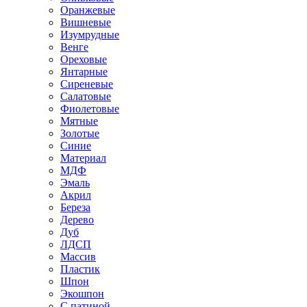
Оранжевые
Вишневые
Изумрудные
Венге
Ореховые
Янтарные
Сиреневые
Салатовые
Фиолетовые
Мятные
Золотые
Синие
Материал
МДФ
Эмаль
Акрил
Береза
Дерево
Дуб
ЛДСП
Массив
Пластик
Шпон
Экошпон
С патиной