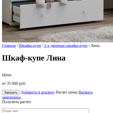
Главная
/
Шкафы-купе
/
2-х дверные шкафы-купе
/ Лина
Шкаф-купе Лина
Цена:
от 35 000
руб.
Добавить в корзину
Расчет цены
Вызвать
Заказать
замерщика
Получить расчет