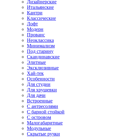
Дизайнерские
Итальянские
Кантри
Классические
Лофт
Модерн
Прованс
Неоклассика
Минимализм
Под старину
Скандинавские
Элитные
Эксклюзивные
Хай-тек
Особенности
Для студии
Для хрущевки
Для дачи
Встроенные
С антресолями
С барной стойкой
С островом
Малогабаритные
Модульные
Скрытые ручки