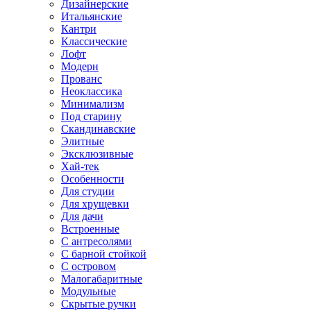
Дизайнерские
Итальянские
Кантри
Классические
Лофт
Модерн
Прованс
Неоклассика
Минимализм
Под старину
Скандинавские
Элитные
Эксклюзивные
Хай-тек
Особенности
Для студии
Для хрущевки
Для дачи
Встроенные
С антресолями
С барной стойкой
С островом
Малогабаритные
Модульные
Скрытые ручки