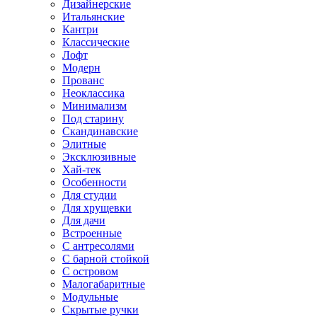
Дизайнерские
Итальянские
Кантри
Классические
Лофт
Модерн
Прованс
Неоклассика
Минимализм
Под старину
Скандинавские
Элитные
Эксклюзивные
Хай-тек
Особенности
Для студии
Для хрущевки
Для дачи
Встроенные
С антресолями
С барной стойкой
С островом
Малогабаритные
Модульные
Скрытые ручки