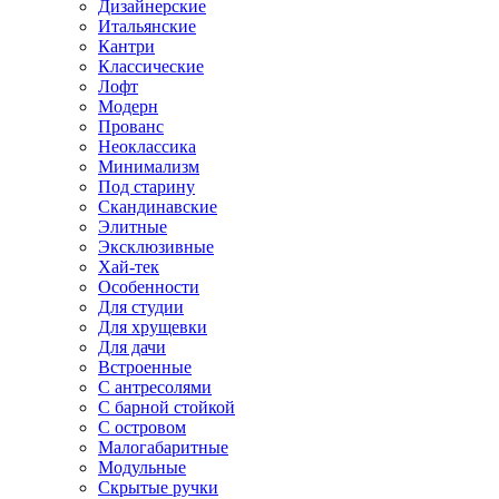
Дизайнерские
Итальянские
Кантри
Классические
Лофт
Модерн
Прованс
Неоклассика
Минимализм
Под старину
Скандинавские
Элитные
Эксклюзивные
Хай-тек
Особенности
Для студии
Для хрущевки
Для дачи
Встроенные
С антресолями
С барной стойкой
С островом
Малогабаритные
Модульные
Скрытые ручки