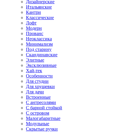
Дизайнерские
Итальянские
Кантри
Классические
Лофт
Модерн
Прованс
Неоклассика
Минимализм
Под старину
Скандинавские
Элитные
Эксклюзивные
Хай-тек
Особенности
Для студии
Для хрущевки
Для дачи
Встроенные
С антресолями
С барной стойкой
С островом
Малогабаритные
Модульные
Скрытые ручки