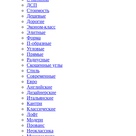
ДСП
Стоимость
Дешевые
Дорогие
Эконом-класс
Элитные
Форма
П-образные
Угловые
Прямые
Радиусные
Скошенные углы
Стиль
Современные
Евро
Английские
Дизайнерские
Итальянские
Кантри
Классические
Лофт
Модерн
Прованс
Неоклассика