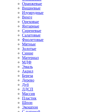
Оранжевые
Вишневые
Изумрудные
Венге
Ореховые
Янтарные
Сиреневые
Салатовые
Фиолетовые
Мятные
Золотые
Синие
Материал
МДФ
Эмаль
Акрил
Береза
Дерево
Дуб
ЛДСП
Массив
Пластик
Шпон
Экошпон
С патиной