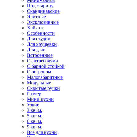
Минимализм
Под старину
Скандинавские
Элитные
Эксклюзивные
Хай-тек
Особенности
Для студии
Для хрущевки
Для дачи
Встроенные
С антресолями
С барной стойкой
С островом
Малогабаритные
Модульные
Скрытые ручки
Размер
Мини-кухни
Узкие
3 кв. м.
5 кв. м.
6 кв. м.
9 кв. м.
Все для кухни