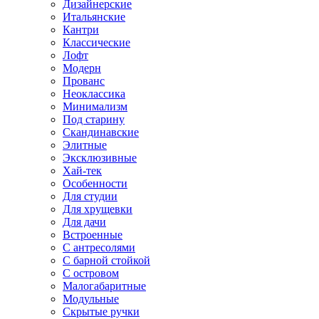
Дизайнерские
Итальянские
Кантри
Классические
Лофт
Модерн
Прованс
Неоклассика
Минимализм
Под старину
Скандинавские
Элитные
Эксклюзивные
Хай-тек
Особенности
Для студии
Для хрущевки
Для дачи
Встроенные
С антресолями
С барной стойкой
С островом
Малогабаритные
Модульные
Скрытые ручки