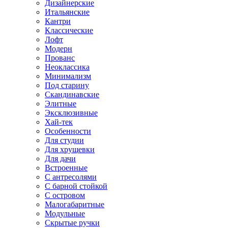
Дизайнерские
Итальянские
Кантри
Классические
Лофт
Модерн
Прованс
Неоклассика
Минимализм
Под старину
Скандинавские
Элитные
Эксклюзивные
Хай-тек
Особенности
Для студии
Для хрущевки
Для дачи
Встроенные
С антресолями
С барной стойкой
С островом
Малогабаритные
Модульные
Скрытые ручки