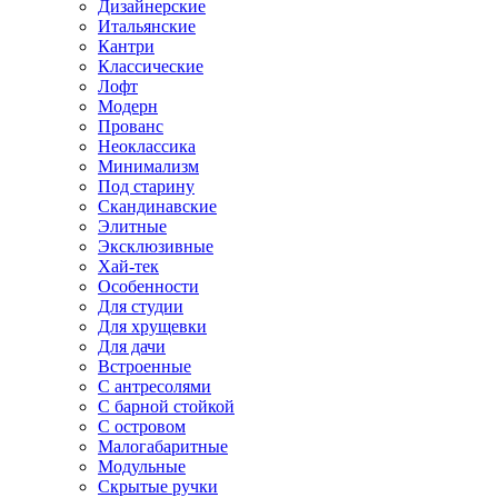
Дизайнерские
Итальянские
Кантри
Классические
Лофт
Модерн
Прованс
Неоклассика
Минимализм
Под старину
Скандинавские
Элитные
Эксклюзивные
Хай-тек
Особенности
Для студии
Для хрущевки
Для дачи
Встроенные
С антресолями
С барной стойкой
С островом
Малогабаритные
Модульные
Скрытые ручки