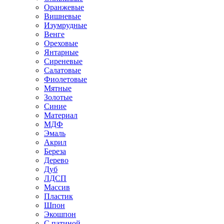
Оранжевые
Вишневые
Изумрудные
Венге
Ореховые
Янтарные
Сиреневые
Салатовые
Фиолетовые
Мятные
Золотые
Синие
Материал
МДФ
Эмаль
Акрил
Береза
Дерево
Дуб
ЛДСП
Массив
Пластик
Шпон
Экошпон
С патиной