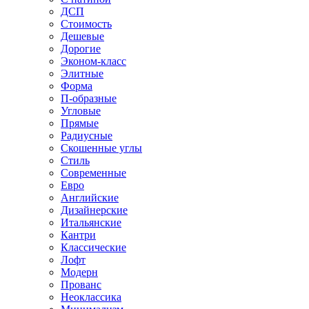
ДСП
Стоимость
Дешевые
Дорогие
Эконом-класс
Элитные
Форма
П-образные
Угловые
Прямые
Радиусные
Скошенные углы
Стиль
Современные
Евро
Английские
Дизайнерские
Итальянские
Кантри
Классические
Лофт
Модерн
Прованс
Неоклассика