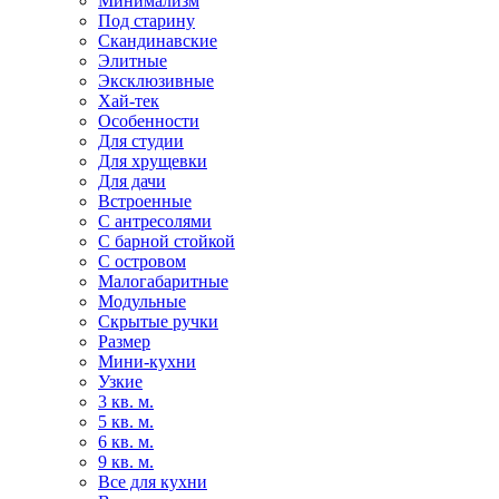
Минимализм
Под старину
Скандинавские
Элитные
Эксклюзивные
Хай-тек
Особенности
Для студии
Для хрущевки
Для дачи
Встроенные
С антресолями
С барной стойкой
С островом
Малогабаритные
Модульные
Скрытые ручки
Размер
Мини-кухни
Узкие
3 кв. м.
5 кв. м.
6 кв. м.
9 кв. м.
Все для кухни