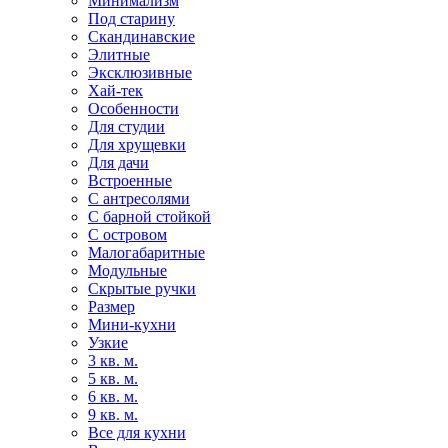
Минимализм
Под старину
Скандинавские
Элитные
Эксклюзивные
Хай-тек
Особенности
Для студии
Для хрущевки
Для дачи
Встроенные
С антресолями
С барной стойкой
С островом
Малогабаритные
Модульные
Скрытые ручки
Размер
Мини-кухни
Узкие
3 кв. м.
5 кв. м.
6 кв. м.
9 кв. м.
Все для кухни