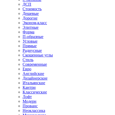
ДСП
Стоимость
Дешевые
Дорогие
Эконом-класс
Элитные
Форма
П-образные
Угловые
Прямые
Радиусные
Скошенные углы
Стиль
Современные
Евро
Английские
Дизайнерские
Итальянские
Кантри
Классические
Лофт
Модерн
Прованс
Неоклассика