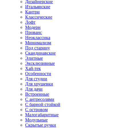
Дизайнерские
Итальянские
Кантри
Классические
Лофт
Модерн
Прованс
Неоклассика
Минимализм
Под старину
Скандинавские
Элитные
Эксклюзивные
Хай-тек
Особенности
Для студии
Для хрущевки
Для дачи
Встроенные
С антресолями
С барной стойкой
С островом
Малогабаритные
Модульные
Скрытые ручки