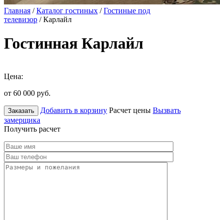
Главная
/
Каталог гостиных
/
Гостиные под
телевизор
/ Карлайл
Гостинная Карлайл
Цена:
от 60 000
руб.
Добавить в корзину
Расчет цены
Вызвать
Заказать
замерщика
Получить расчет