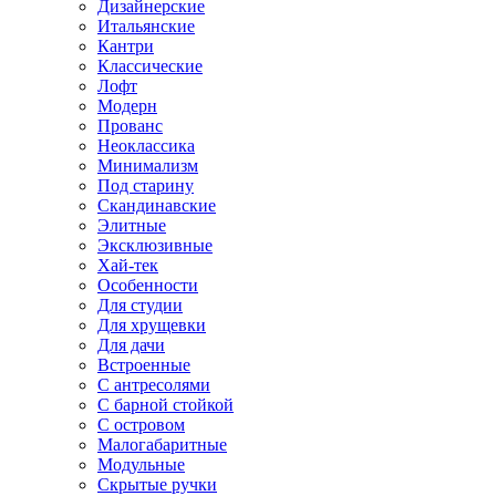
Дизайнерские
Итальянские
Кантри
Классические
Лофт
Модерн
Прованс
Неоклассика
Минимализм
Под старину
Скандинавские
Элитные
Эксклюзивные
Хай-тек
Особенности
Для студии
Для хрущевки
Для дачи
Встроенные
С антресолями
С барной стойкой
С островом
Малогабаритные
Модульные
Скрытые ручки