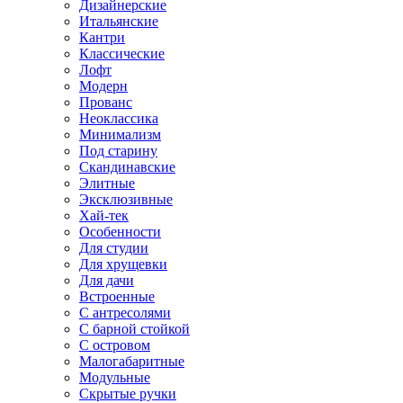
Дизайнерские
Итальянские
Кантри
Классические
Лофт
Модерн
Прованс
Неоклассика
Минимализм
Под старину
Скандинавские
Элитные
Эксклюзивные
Хай-тек
Особенности
Для студии
Для хрущевки
Для дачи
Встроенные
С антресолями
С барной стойкой
С островом
Малогабаритные
Модульные
Скрытые ручки