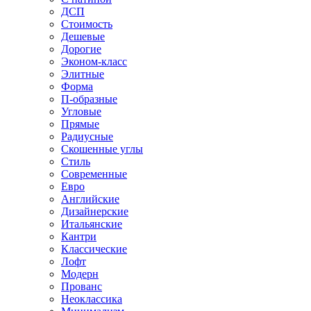
ДСП
Стоимость
Дешевые
Дорогие
Эконом-класс
Элитные
Форма
П-образные
Угловые
Прямые
Радиусные
Скошенные углы
Стиль
Современные
Евро
Английские
Дизайнерские
Итальянские
Кантри
Классические
Лофт
Модерн
Прованс
Неоклассика