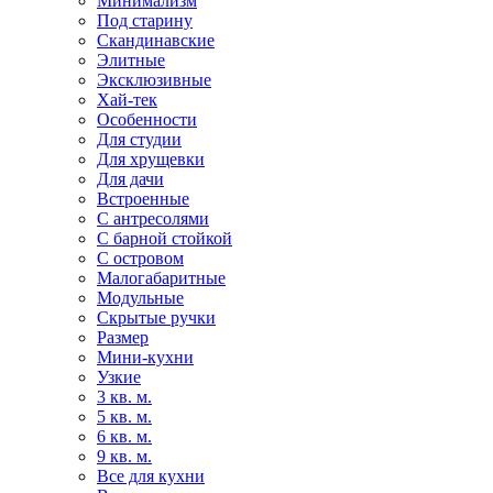
Минимализм
Под старину
Скандинавские
Элитные
Эксклюзивные
Хай-тек
Особенности
Для студии
Для хрущевки
Для дачи
Встроенные
С антресолями
С барной стойкой
С островом
Малогабаритные
Модульные
Скрытые ручки
Размер
Мини-кухни
Узкие
3 кв. м.
5 кв. м.
6 кв. м.
9 кв. м.
Все для кухни