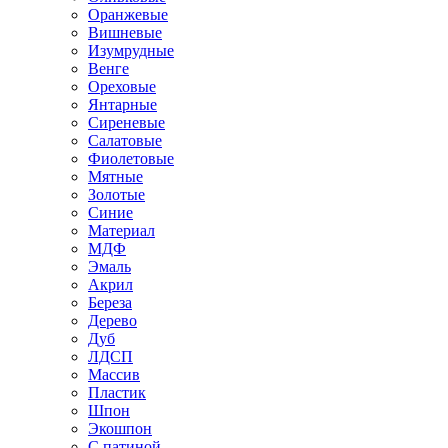
Оранжевые
Вишневые
Изумрудные
Венге
Ореховые
Янтарные
Сиреневые
Салатовые
Фиолетовые
Мятные
Золотые
Синие
Материал
МДФ
Эмаль
Акрил
Береза
Дерево
Дуб
ЛДСП
Массив
Пластик
Шпон
Экошпон
С патиной