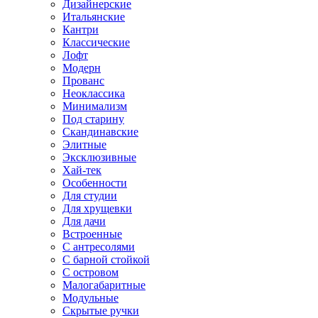
Дизайнерские
Итальянские
Кантри
Классические
Лофт
Модерн
Прованс
Неоклассика
Минимализм
Под старину
Скандинавские
Элитные
Эксклюзивные
Хай-тек
Особенности
Для студии
Для хрущевки
Для дачи
Встроенные
С антресолями
С барной стойкой
С островом
Малогабаритные
Модульные
Скрытые ручки