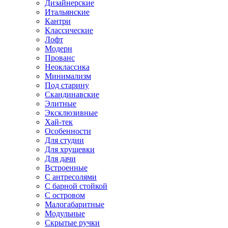
Дизайнерские
Итальянские
Кантри
Классические
Лофт
Модерн
Прованс
Неоклассика
Минимализм
Под старину
Скандинавские
Элитные
Эксклюзивные
Хай-тек
Особенности
Для студии
Для хрущевки
Для дачи
Встроенные
С антресолями
С барной стойкой
С островом
Малогабаритные
Модульные
Скрытые ручки