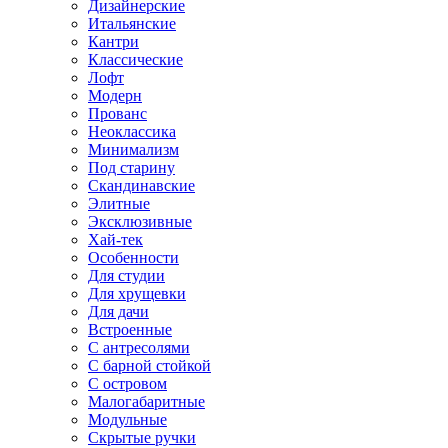
Дизайнерские
Итальянские
Кантри
Классические
Лофт
Модерн
Прованс
Неоклассика
Минимализм
Под старину
Скандинавские
Элитные
Эксклюзивные
Хай-тек
Особенности
Для студии
Для хрущевки
Для дачи
Встроенные
С антресолями
С барной стойкой
С островом
Малогабаритные
Модульные
Скрытые ручки