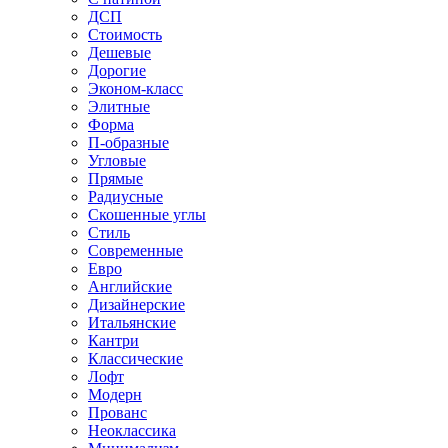
ДСП
Стоимость
Дешевые
Дорогие
Эконом-класс
Элитные
Форма
П-образные
Угловые
Прямые
Радиусные
Скошенные углы
Стиль
Современные
Евро
Английские
Дизайнерские
Итальянские
Кантри
Классические
Лофт
Модерн
Прованс
Неоклассика