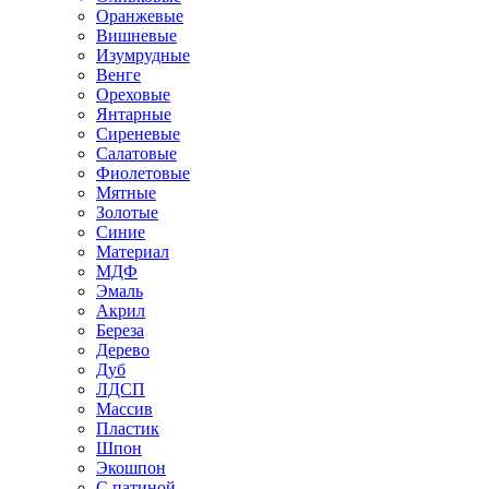
Оранжевые
Вишневые
Изумрудные
Венге
Ореховые
Янтарные
Сиреневые
Салатовые
Фиолетовые
Мятные
Золотые
Синие
Материал
МДФ
Эмаль
Акрил
Береза
Дерево
Дуб
ЛДСП
Массив
Пластик
Шпон
Экошпон
С патиной