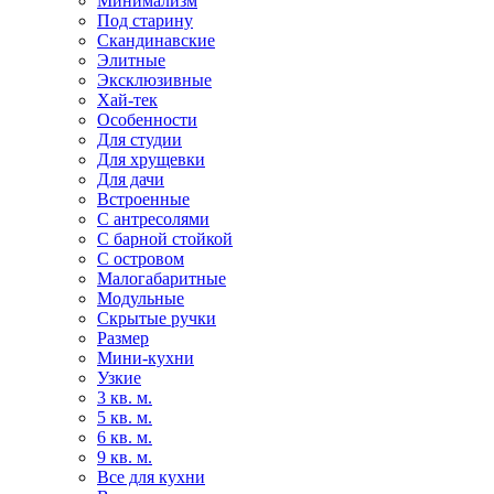
Минимализм
Под старину
Скандинавские
Элитные
Эксклюзивные
Хай-тек
Особенности
Для студии
Для хрущевки
Для дачи
Встроенные
С антресолями
С барной стойкой
С островом
Малогабаритные
Модульные
Скрытые ручки
Размер
Мини-кухни
Узкие
3 кв. м.
5 кв. м.
6 кв. м.
9 кв. м.
Все для кухни