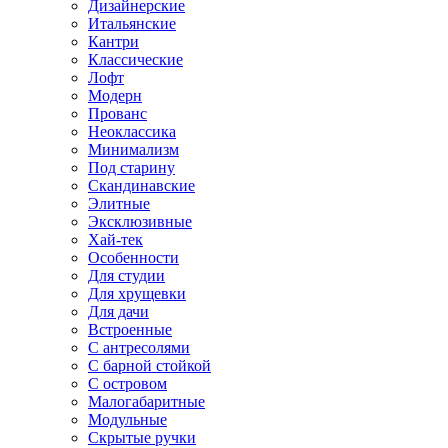
Дизайнерские
Итальянские
Кантри
Классические
Лофт
Модерн
Прованс
Неоклассика
Минимализм
Под старину
Скандинавские
Элитные
Эксклюзивные
Хай-тек
Особенности
Для студии
Для хрущевки
Для дачи
Встроенные
С антресолями
С барной стойкой
С островом
Малогабаритные
Модульные
Скрытые ручки