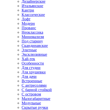
Дизайнерские
Итальянские
Кантри
Классические
Лофт
Модерн
Прованс
Неоклассика
Минимализм
Под старину
Скандинавские
Элитные
Эксклюзивные
Хай-тек
Особенности
Для студии
Для хрущевки
Для дачи
Встроенные
С антресолями
С барной стойкой
С островом
Малогабаритные
Модульные
Скрытые ручки