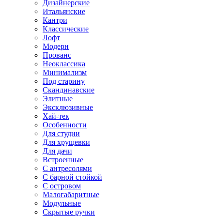
Дизайнерские
Итальянские
Кантри
Классические
Лофт
Модерн
Прованс
Неоклассика
Минимализм
Под старину
Скандинавские
Элитные
Эксклюзивные
Хай-тек
Особенности
Для студии
Для хрущевки
Для дачи
Встроенные
С антресолями
С барной стойкой
С островом
Малогабаритные
Модульные
Скрытые ручки