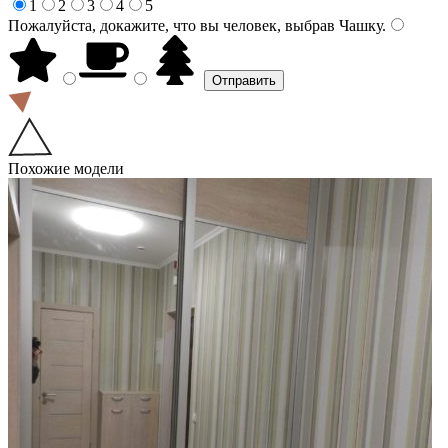
1
2
3
4
5
Пожалуйста, докажите, что вы человек, выбрав
Чашку
.
Похожие модели