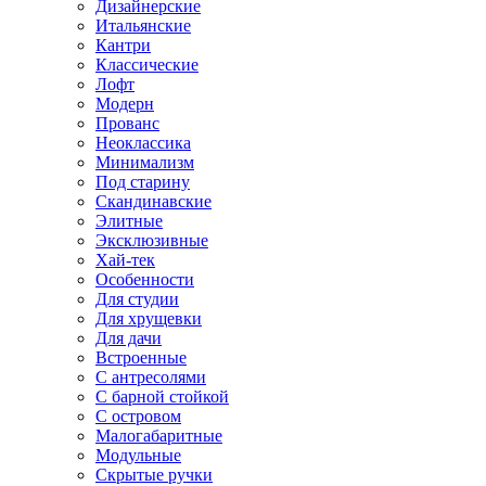
Дизайнерские
Итальянские
Кантри
Классические
Лофт
Модерн
Прованс
Неоклассика
Минимализм
Под старину
Скандинавские
Элитные
Эксклюзивные
Хай-тек
Особенности
Для студии
Для хрущевки
Для дачи
Встроенные
С антресолями
С барной стойкой
С островом
Малогабаритные
Модульные
Скрытые ручки