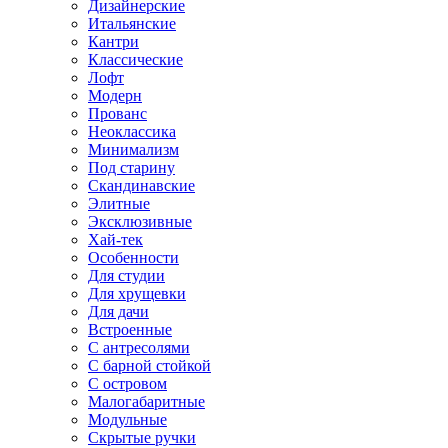
Дизайнерские
Итальянские
Кантри
Классические
Лофт
Модерн
Прованс
Неоклассика
Минимализм
Под старину
Скандинавские
Элитные
Эксклюзивные
Хай-тек
Особенности
Для студии
Для хрущевки
Для дачи
Встроенные
С антресолями
С барной стойкой
С островом
Малогабаритные
Модульные
Скрытые ручки