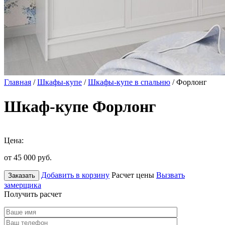
Главная
/
Шкафы-купе
/
Шкафы-купе в спальню
/ Форлонг
Шкаф-купе Форлонг
Цена:
от 45 000
руб.
Добавить в корзину
Расчет цены
Вызвать
Заказать
замерщика
Получить расчет