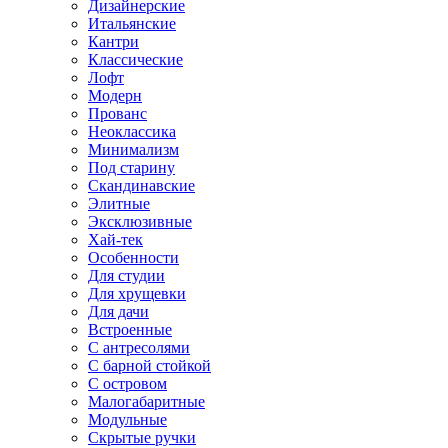
Дизайнерские
Итальянские
Кантри
Классические
Лофт
Модерн
Прованс
Неоклассика
Минимализм
Под старину
Скандинавские
Элитные
Эксклюзивные
Хай-тек
Особенности
Для студии
Для хрущевки
Для дачи
Встроенные
С антресолями
С барной стойкой
С островом
Малогабаритные
Модульные
Скрытые ручки