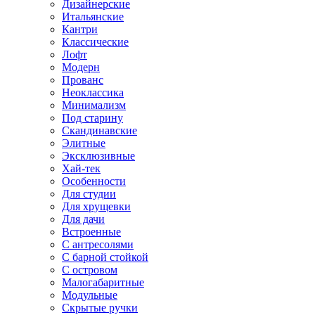
Дизайнерские
Итальянские
Кантри
Классические
Лофт
Модерн
Прованс
Неоклассика
Минимализм
Под старину
Скандинавские
Элитные
Эксклюзивные
Хай-тек
Особенности
Для студии
Для хрущевки
Для дачи
Встроенные
С антресолями
С барной стойкой
С островом
Малогабаритные
Модульные
Скрытые ручки