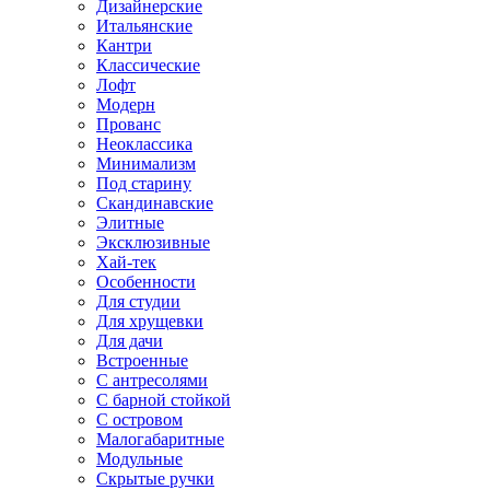
Дизайнерские
Итальянские
Кантри
Классические
Лофт
Модерн
Прованс
Неоклассика
Минимализм
Под старину
Скандинавские
Элитные
Эксклюзивные
Хай-тек
Особенности
Для студии
Для хрущевки
Для дачи
Встроенные
С антресолями
С барной стойкой
С островом
Малогабаритные
Модульные
Скрытые ручки