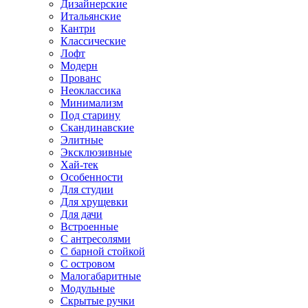
Дизайнерские
Итальянские
Кантри
Классические
Лофт
Модерн
Прованс
Неоклассика
Минимализм
Под старину
Скандинавские
Элитные
Эксклюзивные
Хай-тек
Особенности
Для студии
Для хрущевки
Для дачи
Встроенные
С антресолями
С барной стойкой
С островом
Малогабаритные
Модульные
Скрытые ручки