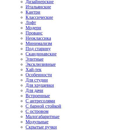
Дизайнерские
Итальянские
Кантри
Классические
Лофт
Модерн
Прованс
Неоклассика
Минимализм
Под старину
Скандинавские
Элитные
Эксклюзивные
Хай-тек
Особенности
Для студии
Для хрущевки
Для дачи
Встроенные
С антресолями
С барной стойкой
С островом
Малогабаритные
Модульные
Скрытые ручки