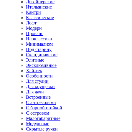
Дизайнерские
Итальянские
Кантри
Классические
Лофт
Модерн
Прованс
Неоклассика
Минимализм
Под старину
Скандинавские
Элитные
Эксклюзивные
Хай-тек
Особенности
Для студии
Для хрущевки
Для дачи
Встроенные
С антресолями
С барной стойкой
С островом
Малогабаритные
Модульные
Скрытые ручки