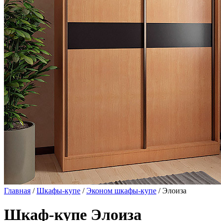
Главная
/
Шкафы-купе
/
Эконом шкафы-купе
/ Элоиза
Шкаф-купе Элоиза