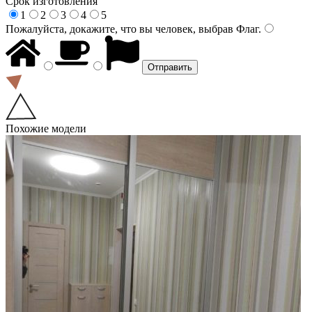
Срок изготовления
1
2
3
4
5
Пожалуйста, докажите, что вы человек, выбрав
Флаг
.
Похожие модели