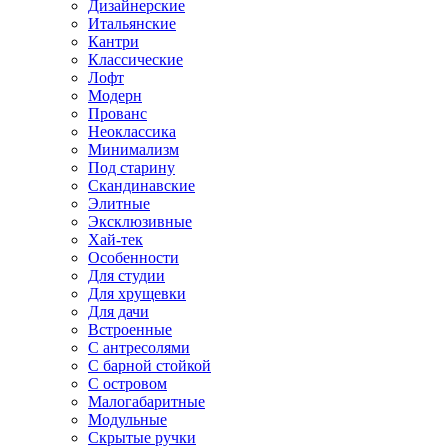
Дизайнерские
Итальянские
Кантри
Классические
Лофт
Модерн
Прованс
Неоклассика
Минимализм
Под старину
Скандинавские
Элитные
Эксклюзивные
Хай-тек
Особенности
Для студии
Для хрущевки
Для дачи
Встроенные
С антресолями
С барной стойкой
С островом
Малогабаритные
Модульные
Скрытые ручки