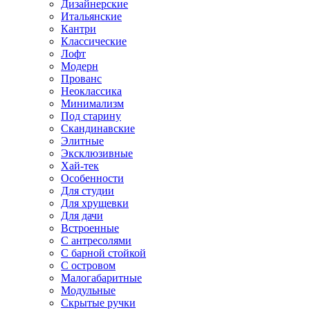
Дизайнерские
Итальянские
Кантри
Классические
Лофт
Модерн
Прованс
Неоклассика
Минимализм
Под старину
Скандинавские
Элитные
Эксклюзивные
Хай-тек
Особенности
Для студии
Для хрущевки
Для дачи
Встроенные
С антресолями
С барной стойкой
С островом
Малогабаритные
Модульные
Скрытые ручки