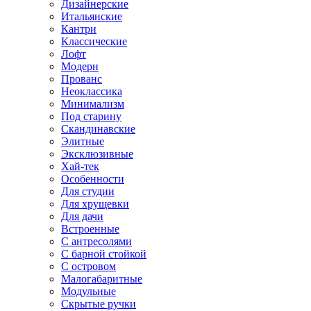
Дизайнерские
Итальянские
Кантри
Классические
Лофт
Модерн
Прованс
Неоклассика
Минимализм
Под старину
Скандинавские
Элитные
Эксклюзивные
Хай-тек
Особенности
Для студии
Для хрущевки
Для дачи
Встроенные
С антресолями
С барной стойкой
С островом
Малогабаритные
Модульные
Скрытые ручки