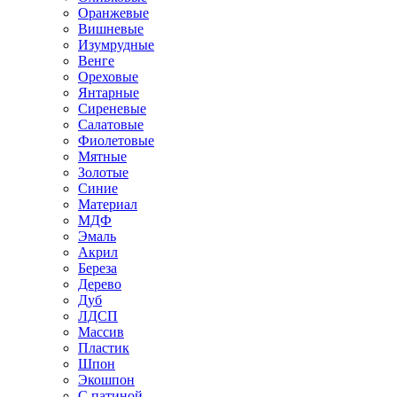
Оранжевые
Вишневые
Изумрудные
Венге
Ореховые
Янтарные
Сиреневые
Салатовые
Фиолетовые
Мятные
Золотые
Синие
Материал
МДФ
Эмаль
Акрил
Береза
Дерево
Дуб
ЛДСП
Массив
Пластик
Шпон
Экошпон
С патиной