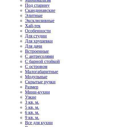
Минимализм
Под старину
Скандинавские
Элитные
Эксклюзивные
Хай-тек
Особенности
Для студии
Для хрущевки
Для дачи
Встроенные
С антресолями
С барной стойкой
С островом
Малогабаритные
Модульные
Скрытые ручки
Размер
Мини-кухни
Узкие
3 кв. м.
5 кв. м.
6 кв. м.
9 кв. м.
Все для кухни