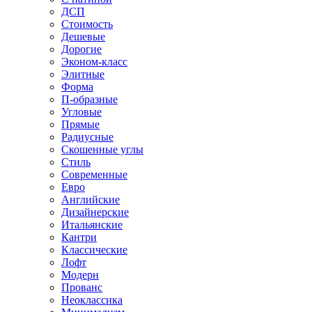
ДСП
Стоимость
Дешевые
Дорогие
Эконом-класс
Элитные
Форма
П-образные
Угловые
Прямые
Радиусные
Скошенные углы
Стиль
Современные
Евро
Английские
Дизайнерские
Итальянские
Кантри
Классические
Лофт
Модерн
Прованс
Неоклассика