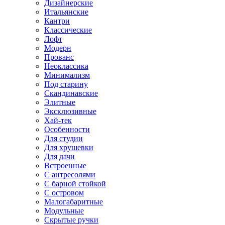
Дизайнерские
Итальянские
Кантри
Классические
Лофт
Модерн
Прованс
Неоклассика
Минимализм
Под старину
Скандинавские
Элитные
Эксклюзивные
Хай-тек
Особенности
Для студии
Для хрущевки
Для дачи
Встроенные
С антресолями
С барной стойкой
С островом
Малогабаритные
Модульные
Скрытые ручки