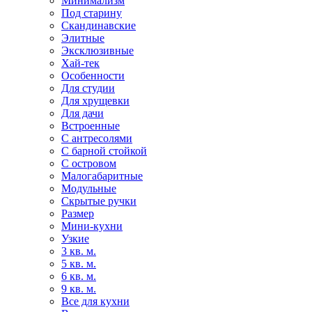
Минимализм
Под старину
Скандинавские
Элитные
Эксклюзивные
Хай-тек
Особенности
Для студии
Для хрущевки
Для дачи
Встроенные
С антресолями
С барной стойкой
С островом
Малогабаритные
Модульные
Скрытые ручки
Размер
Мини-кухни
Узкие
3 кв. м.
5 кв. м.
6 кв. м.
9 кв. м.
Все для кухни