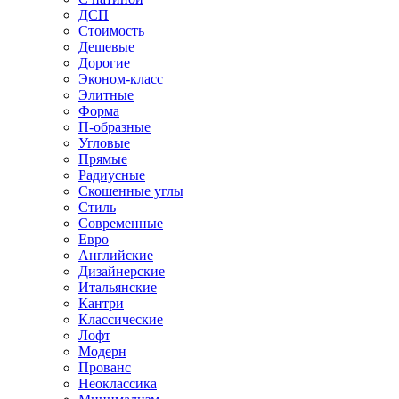
ДСП
Стоимость
Дешевые
Дорогие
Эконом-класс
Элитные
Форма
П-образные
Угловые
Прямые
Радиусные
Скошенные углы
Стиль
Современные
Евро
Английские
Дизайнерские
Итальянские
Кантри
Классические
Лофт
Модерн
Прованс
Неоклассика