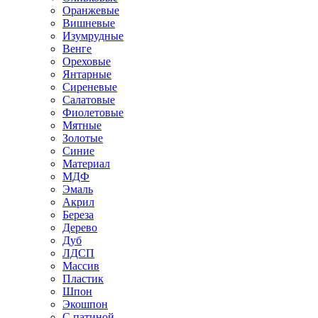
Оранжевые
Вишневые
Изумрудные
Венге
Ореховые
Янтарные
Сиреневые
Салатовые
Фиолетовые
Мятные
Золотые
Синие
Материал
МДФ
Эмаль
Акрил
Береза
Дерево
Дуб
ЛДСП
Массив
Пластик
Шпон
Экошпон
С патиной