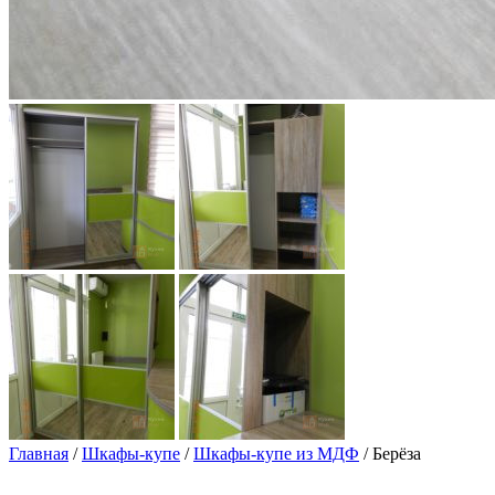
Главная
/
Шкафы-купе
/
Шкафы-купе из МДФ
/ Берёза