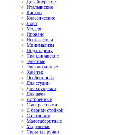
Дизайнерские
Итальянские
Кантри
Классические
Лофт
Модерн
Прованс
Неоклассика
Минимализм
Под старину
Скандинавские
Элитные
Эксклюзивные
Хай-тек
Особенности
Для студии
Для хрущевки
Для дачи
Встроенные
С антресолями
С барной стойкой
С островом
Малогабаритные
Модульные
Скрытые ручки