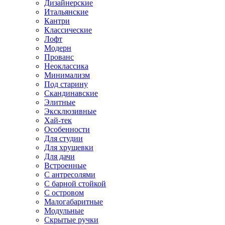
Дизайнерские
Итальянские
Кантри
Классические
Лофт
Модерн
Прованс
Неоклассика
Минимализм
Под старину
Скандинавские
Элитные
Эксклюзивные
Хай-тек
Особенности
Для студии
Для хрущевки
Для дачи
Встроенные
С антресолями
С барной стойкой
С островом
Малогабаритные
Модульные
Скрытые ручки